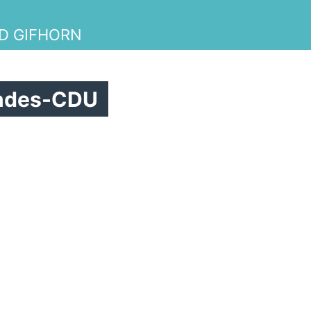
D GIFHORN
undes-CDU