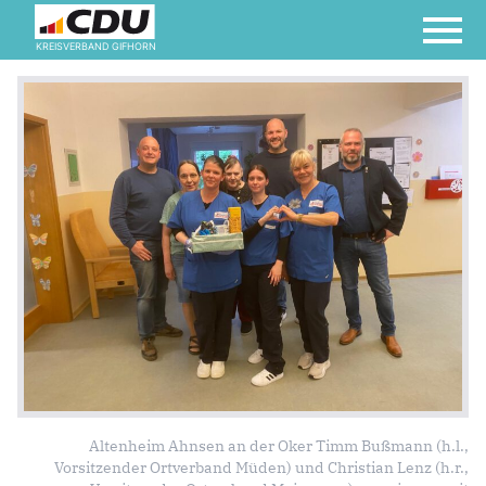
KREISVERBAND GIFHORN
Altenheim Ahnsen an der Oker Timm Bußmann (h.l.,
Vorsitzender Ortverband Müden) und Christian Lenz (h.r.,